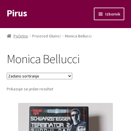
Pirus
Preskoči
Skoči
Izbornik
na
do
navigaciju
sadržaja
Otvori
Glazba
podizbo
Početna
Proizvod Glumci
Monica Bellucci
Otvori
Film
podizbo
Monica Bellucci
Knjige
Otvori
Memorabilije
podizbo
Prikazuje se jedan rezultat
Moj račun
Naplata
Košarica