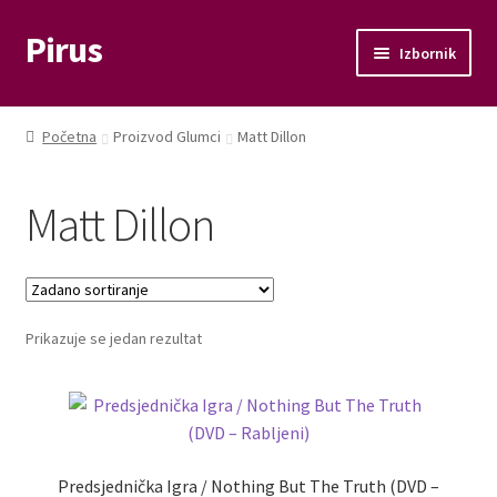
Pirus
Preskoči
Skoči
Izbornik
na
do
navigaciju
sadržaja
Otvori
Glazba
podizbo
Početna
Proizvod Glumci
Matt Dillon
Otvori
Film
podizbo
Matt Dillon
Knjige
Otvori
Memorabilije
podizbo
Prikazuje se jedan rezultat
Moj račun
Naplata
Košarica
Predsjednička Igra / Nothing But The Truth (DVD –