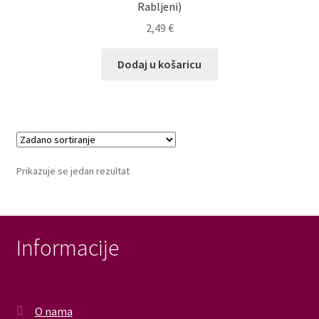
Rabljeni)
Dostava
2,49
€
Dostava u inozemstvo
Dodaj u košaricu
O nama
Kontakt
Prikazuje se jedan rezultat
Informacije
O nama