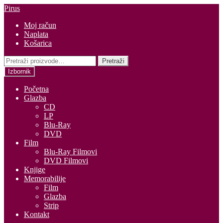
Preskoči
Skoči
Pirus
na
do
Moj račun
navigaciju
sadržaja
Naplata
Košarica
Pretraži:
Pretraži
Izbornik
Početna
Glazba
CD
LP
Blu-Ray
DVD
Film
Blu-Ray Filmovi
DVD Filmovi
Knjige
Memorabilije
Film
Glazba
Strip
Kontakt