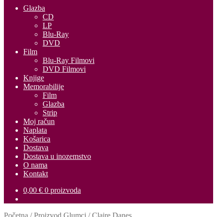
Glazba
CD
LP
Blu-Ray
DVD
Film
Blu-Ray Filmovi
DVD Filmovi
Knjige
Memorabilije
Film
Glazba
Strip
Moj račun
Naplata
Košarica
Dostava
Dostava u inozemstvo
O nama
Kontakt
0,00
€
0 proizvoda
Početna
/
Proizvod Glumci
/
Claire Danes