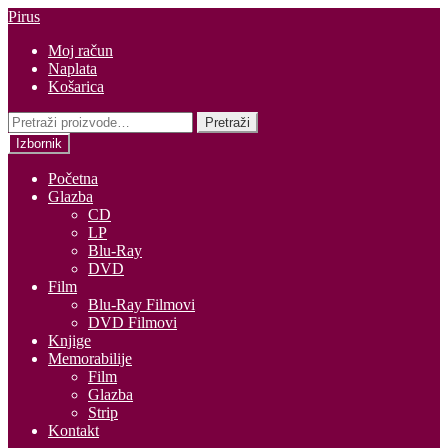
Preskoči
Skoči
Pirus
na
do
Moj račun
navigaciju
sadržaja
Naplata
Košarica
Pretraži:
Pretraži
Izbornik
Početna
Glazba
CD
LP
Blu-Ray
DVD
Film
Blu-Ray Filmovi
DVD Filmovi
Knjige
Memorabilije
Film
Glazba
Strip
Kontakt