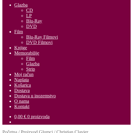
Glazba
CD
LP
Blu-Ray
DVD
Film
Blu-Ray Filmovi
DVD Filmovi
Knjige
Memorabilije
Film
Glazba
Strip
Moj račun
Naplata
Košarica
Dostava
Dostava u inozemstvo
O nama
Kontakt
0,00
€
0 proizvoda
Početna
/
Proizvod Glumci
/
Christian Clavier